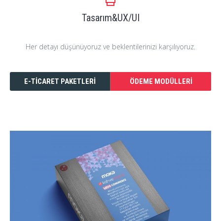
Tasarım&UX/UI
Her detayı düşünüyoruz ve beklentilerinizi karşılıyoruz.
E-TICARET PAKETLERI
ÖDEME MODÜLLERI